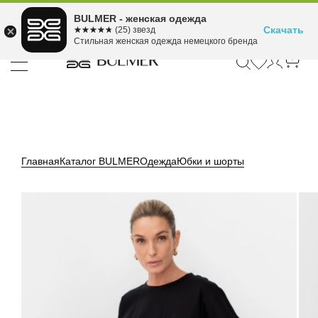
Подели оплату на 4
BULMER - женская одежда
Для покупок от 300 ₽ до 30,000 ₽
ⓘ
платежа
Скачать
☆☆☆☆☆
★★★★★
(25) звезд
Стильная женская одежда немецкого бренда
Главная
Каталог BULMER
Одежда
Юбки и шорты