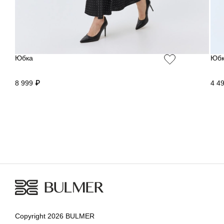
Юбка
Юбк
8 999 ₽
4 4
Copyright 2026 BULMER