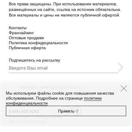
Все права защищены. При использовании материалов,
размещённых на сайте, ссылка на источник обязательна.
Все материалы и цены не являются публичной офертой.
Контакты
Франчайзинг
Оптовые продажи
Политика конфидециальности
Публичная оферта
Подпишитесь на рассылку
Подписываясь, Вы принимаете
нашу
Политику конфиденциальности
и Условия
промоакции.
Мы используем файлы cookie для повышения качества
обслуживания. Подробнее на странице
политики
конфиденциальности
Принять
8-800-600-9243
Ежедневно, с 8:00 до 20:00
Звонок бесплатный