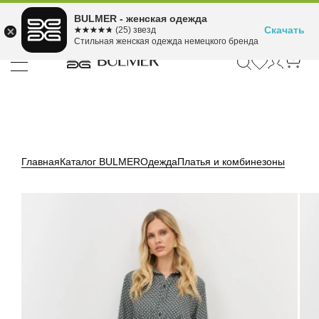
Подели оплату на 4
BULMER - женская одежда
Для покупок от 300 ₽ до 30,000 ₽
ⓘ
платежа
Скачать
☆☆☆☆☆
★★★★★
(25) звезд
Стильная женская одежда немецкого бренда
Главная
Каталог BULMER
Одежда
Платья и комбинезоны