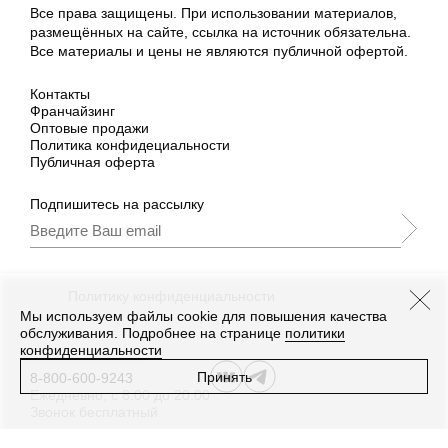
Все права защищены. При использовании материалов,
размещённых на сайте, ссылка на источник обязательна.
Все материалы и цены не являются публичной офертой.
Контакты
Франчайзинг
Оптовые продажи
Политика конфидециальности
Публичная оферта
Подпишитесь на рассылку
Подписываясь, Вы принимаете
нашу
Политику конфиденциальности
и Условия
промоакции.
Мы используем файлы cookie для повышения качества
обслуживания. Подробнее на странице
политики
конфиденциальности
Принять
8-800-600-9243
Ежедневно, с 8:00 до 20:00
Звонок бесплатный