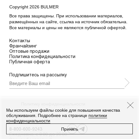
36
38
40
42
44
46
Copyright 2026 BULMER
Все права защищены. При использовании материалов,
размещённых на сайте, ссылка на источник обязательна.
Все материалы и цены не являются публичной офертой.
Контакты
Франчайзинг
Оптовые продажи
Политика конфидециальности
Публичная оферта
Подпишитесь на рассылку
Подписываясь, Вы принимаете
нашу
Политику конфиденциальности
и Условия
промоакции.
Мы используем файлы cookie для повышения качества
обслуживания. Подробнее на странице
политики
конфиденциальности
Принять
8-800-600-9243
Ежедневно, с 8:00 до 20:00