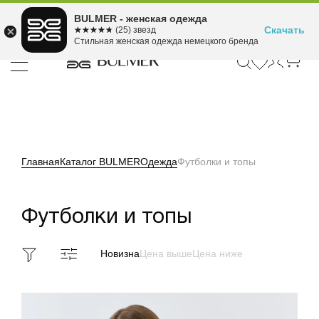
Подели оплату на 4
BULMER - женская одежда
Для покупок от 300 ₽ до 30,000 ₽
ⓘ
платежа
Скачать
☆☆☆☆☆
★★★★★
(25) звезд
Стильная женская одежда немецкого бренда
Главная
Каталог BULMER
Одежда
Футболки и топы
Футболки и топы
Новизна
Цена выше
Цена ниже
Фильтр
Разделы