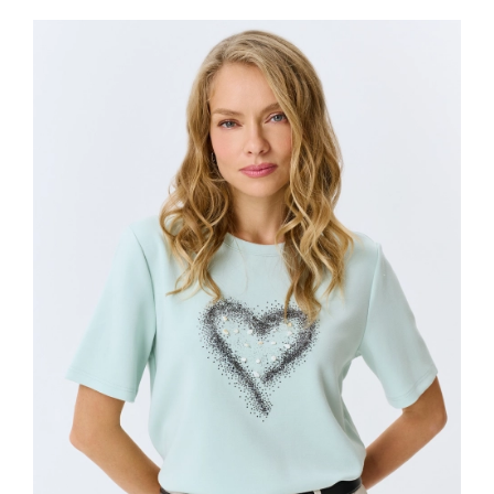
ДОБАВИТЬ В КОРЗИНУ
36
38
40
42
44
46