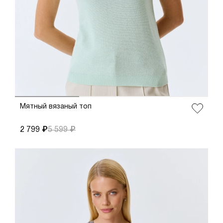
ДОБАВИТЬ В КОРЗИНУ
34
36
38
40
42
44
Мятный вязаный топ
2 799 ₽
5 599 ₽