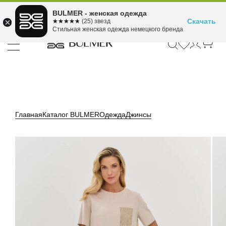
Подели оплату на 4
BULMER - женская одежда
Для покупок от 300 ₽ до 30,000 ₽
ⓘ
платежа
Скачать
☆☆☆☆☆
★★★★★
(25) звезд
Стильная женская одежда немецкого бренда
Главная
Каталог BULMER
Одежда
Джинсы