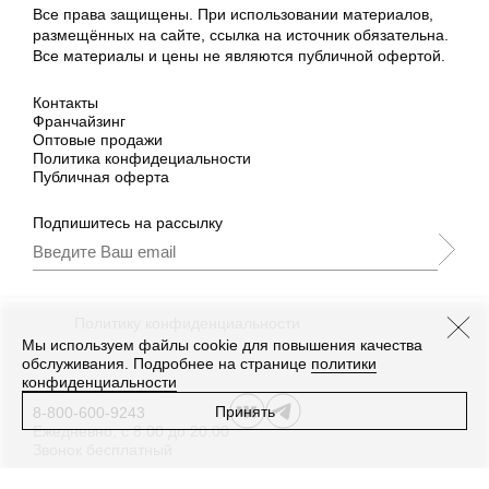
Все права защищены. При использовании материалов,
размещённых на сайте, ссылка на источник обязательна.
Все материалы и цены не являются публичной офертой.
Контакты
Франчайзинг
Оптовые продажи
Политика конфидециальности
Публичная оферта
Подпишитесь на рассылку
Подписываясь, Вы принимаете
нашу
Политику конфиденциальности
и Условия
промоакции.
Мы используем файлы cookie для повышения качества
обслуживания. Подробнее на странице
политики
конфиденциальности
Принять
8-800-600-9243
Ежедневно, с 8:00 до 20:00
Звонок бесплатный