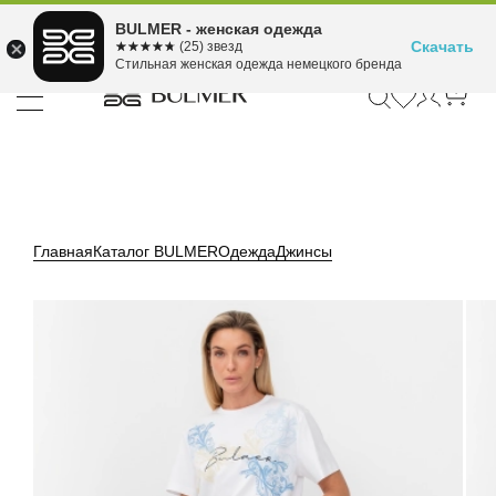
Подели оплату на 4
BULMER - женская одежда
Для покупок от 300 ₽ до 30,000 ₽
ⓘ
платежа
Скачать
☆☆☆☆☆
★★★★★
(25) звезд
Стильная женская одежда немецкого бренда
Главная
Каталог BULMER
Одежда
Джинсы