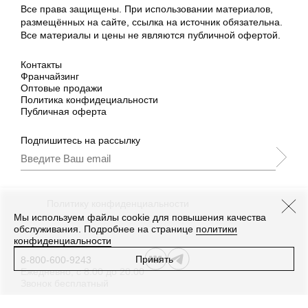
Все права защищены. При использовании материалов,
размещённых на сайте, ссылка на источник обязательна.
Все материалы и цены не являются публичной офертой.
Контакты
Франчайзинг
Оптовые продажи
Политика конфидециальности
Публичная оферта
Подпишитесь на рассылку
Подписываясь, Вы принимаете
нашу
Политику конфиденциальности
и Условия
промоакции.
Мы используем файлы cookie для повышения качества
обслуживания. Подробнее на странице
политики
конфиденциальности
Принять
8-800-600-9243
Ежедневно, с 8:00 до 20:00
Звонок бесплатный