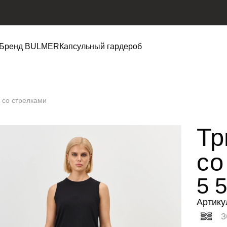
Бренд BULMER
Капсульный гардероб
 со стрелками
Тр
со
5 
Артику
3