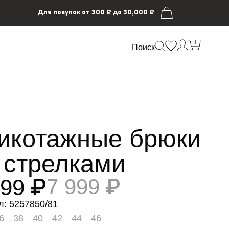
Для покупок от 300 ₽ до 30,000 ₽
Поиск
икотажные брюки
 стрелками
599 ₽
7 999 ₽
л: 5257850/81
6
38
40
42
44
46