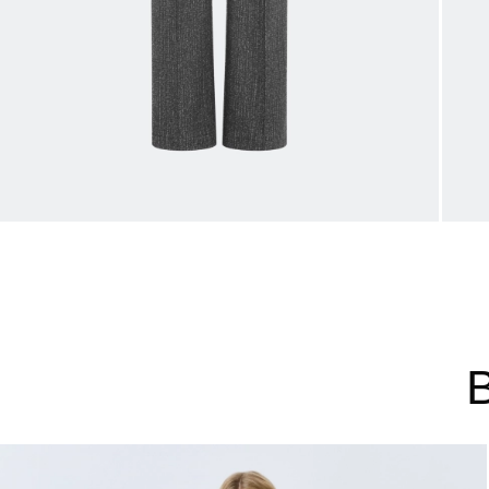
44
46
48
Не уверены в правильном 
Напишите нам или позвони