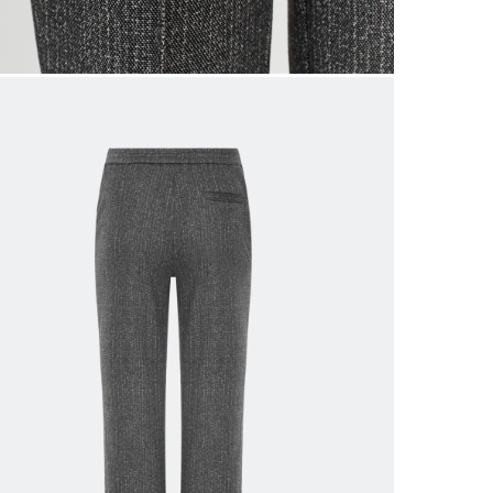
 размеров
ров показывает нашу стандартную размерную линей
сийский размер
Обхват груди (см)
Обхват талии, в см
Обхват бед
40
78-82
60-64
86-9
42
82-86
64-68
90-9
44
86-90
68-72
94-9
46
90-94
72-76
98-10
48
94-98
76-80
102-1
50
98-102
80-84
106-1