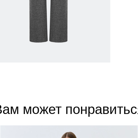
52
102-106
84-88
110-1
54
106-110
88-92
114-1
56
110-114
92-96
118-1
выборе размера?
те, и мы вам поможем.
Вам может понравитьс