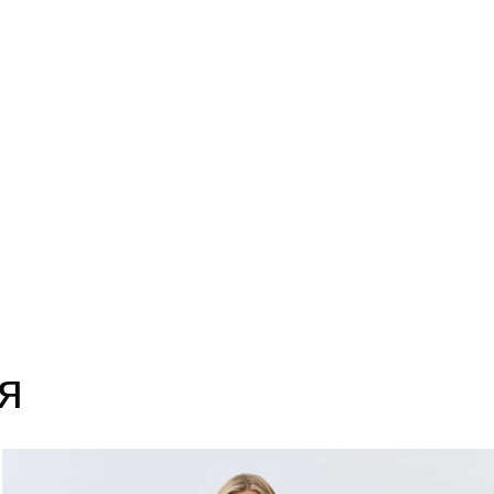
14
63
18
63
22
63
я