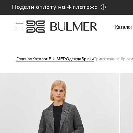
Подели оплату на 4 платежа
ⓘ
Каталог
Главная
Каталог BULMER
Одежда
Брюки
Трикотажные брюки