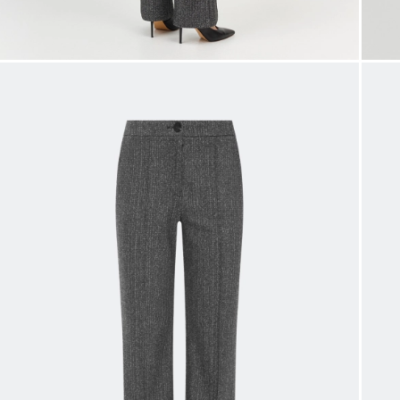
Таблица
Общая таблица разме
Размер производителя
Рос
32
34
36
38
40
42