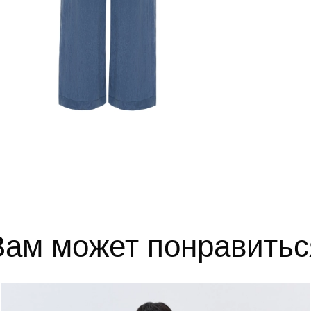
52
102-106
84-88
110-1
54
106-110
88-92
114-1
56
110-114
92-96
118-1
выборе размера?
те, и мы вам поможем.
Вам может понравитьс