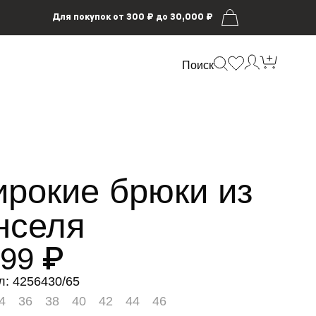
Для покупок от 300 ₽ до 30,000 ₽
Поиск
рокие брюки из
нселя
999 ₽
л: 4256430/65
4
36
38
40
42
44
46