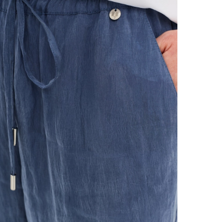
Стирать 
наизнанк
тканей. 
машине.