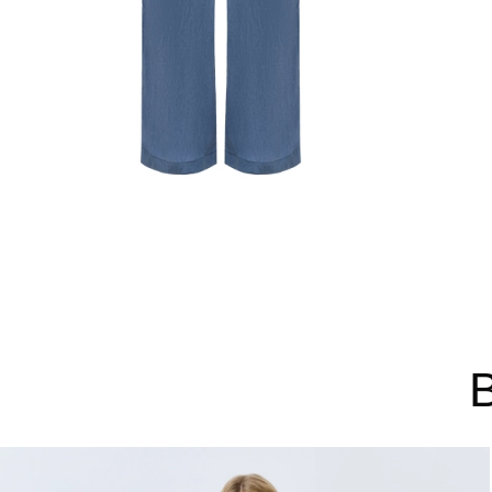
44
46
48
Не уверены в правильном 
Напишите нам или позвони