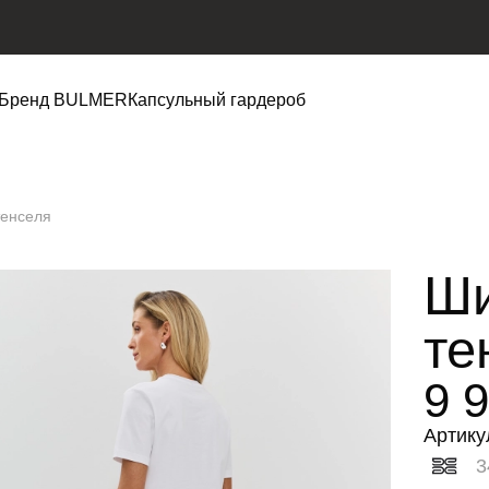
Бренд BULMER
Капсульный гардероб
тенселя
Ши
те
9 
Артику
3