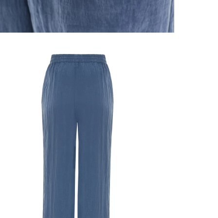
 размеров
ров показывает нашу стандартную размерную линей
сийский размер
Обхват груди (см)
Обхват талии, в см
Обхват бед
40
78-82
60-64
86-9
42
82-86
64-68
90-9
44
86-90
68-72
94-9
46
90-94
72-76
98-10
48
94-98
76-80
102-1
50
98-102
80-84
106-1