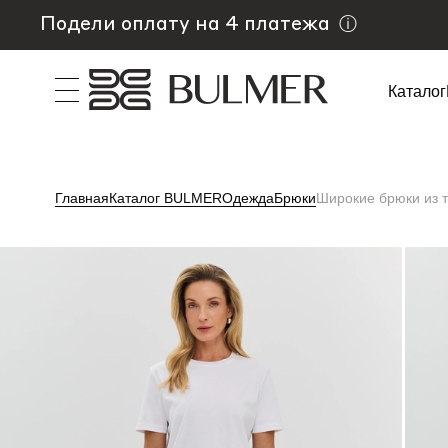
Подели оплату на 4 платежа
ⓘ
Каталог
Главная
Каталог BULMER
Одежда
Брюки
Широкие брюки из 