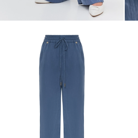
Таблица
Общая таблица разме
Размер производителя
Рос
32
34
36
38
40
42