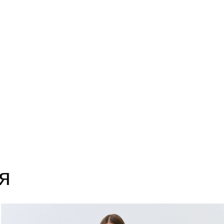
14
63
18
63
22
63
я