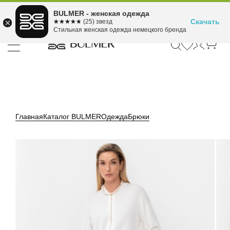
Подели оплату на 4
BULMER - женская одежда
Для покупок от 300 ₽ до 30,000 ₽
ⓘ
платежа
Скачать
☆☆☆☆☆
★★★★★
(25) звезд
Стильная женская одежда немецкого бренда
Главная
Каталог BULMER
Одежда
Брюки