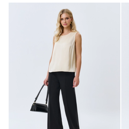
40
48
94-98
76-80
102-106
63
42
50
98-102
80-84
106-110
63
44
52
102-106
84-88
110-114
63
46
54
106-110
88-92
114-118
63
48
56
110-114
92-96
118-122
63
Не уверены в правильном выборе размера?
Напишите нам или позвоните, и мы вам поможем.