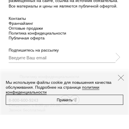
размещённых на сайте, ссылка на источник обязательна.
Все материалы и цены не являются публичной офертой.
Контакты
Франчайзинг
Оптовые продажи
Политика конфидециальности
Публичная оферта
Подпишитесь на рассылку
Подписываясь, Вы принимаете
нашу
Политику конфиденциальности
и Условия
промоакции.
Мы используем файлы cookie для повышения качества
обслуживания. Подробнее на странице
политики
конфиденциальности
Принять
8-800-600-9243
Ежедневно, с 8:00 до 20:00
Звонок бесплатный
Дизайн
,
разработка сайта
—
Текарт
.