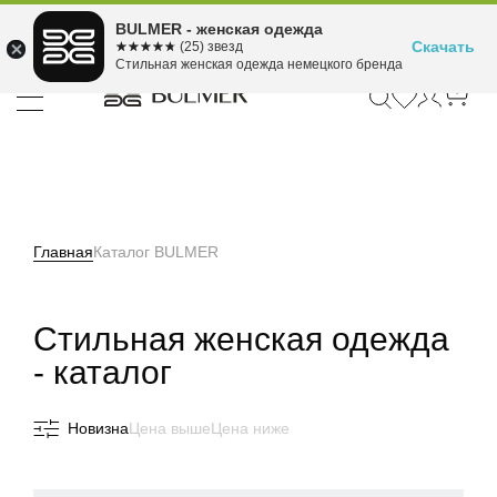
Подели оплату на 4
BULMER - женская одежда
Для покупок от 300 ₽ до 30,000 ₽
ⓘ
платежа
Скачать
☆☆☆☆☆
★★★★★
(25) звезд
Стильная женская одежда немецкого бренда
Главная
Каталог BULMER
Стильная женская одежда
- каталог
Каталог
Новизна
Цена выше
Цена ниже