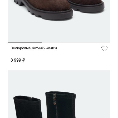
ДОБАВИТЬ В КОРЗИНУ
36
37
38
39
40
Велюровые ботинки-челси
8 999 ₽