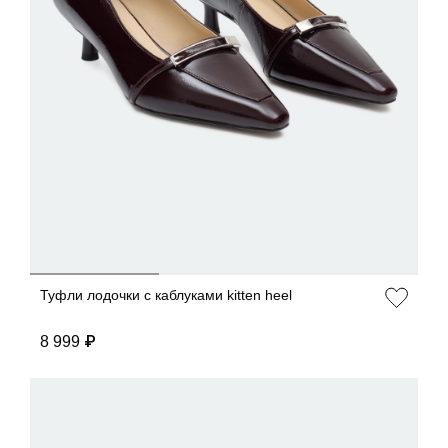
ДОБАВИТЬ В КОРЗИНУ
36
37
38
39
40
Туфли лодочки с каблуками kitten heel
8 999 ₽