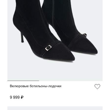
ДОБАВИТЬ В КОРЗИНУ
36
37
38
39
40
Велюровые ботильоны-лодочки
9 999 ₽