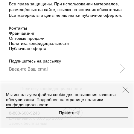
Все права защищены. При использовании материалов,
размещённых на сайте, ссылка на источник обязательна.
Все материалы и цены не являются публичной офертой.
Контакты
Франчайзинг
Оптовые продажи
Политика конфидециальности
Публичная оферта
Подпишитесь на рассылку
Подписываясь, Вы принимаете
нашу
Политику конфиденциальности
и Условия
промоакции.
Мы используем файлы cookie для повышения качества
обслуживания. Подробнее на странице
политики
конфиденциальности
Принять
8-800-600-9243
Ежедневно, с 8:00 до 20:00
Звонок бесплатный