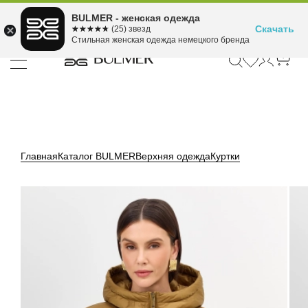
Подели оплату на 4
BULMER - женская одежда
Для покупок от 300 ₽ до 30,000 ₽
ⓘ
платежа
Скачать
☆☆☆☆☆
★★★★★
(25) звезд
Стильная женская одежда немецкого бренда
Главная
Каталог BULMER
Верхняя одежда
Куртки