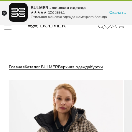
Подели оплату на 4
BULMER - женская одежда
Для покупок от 300 ₽ до 30,000 ₽
ⓘ
платежа
Скачать
☆☆☆☆☆
★★★★★
(25) звезд
Стильная женская одежда немецкого бренда
Главная
Каталог BULMER
Верхняя одежда
Куртки