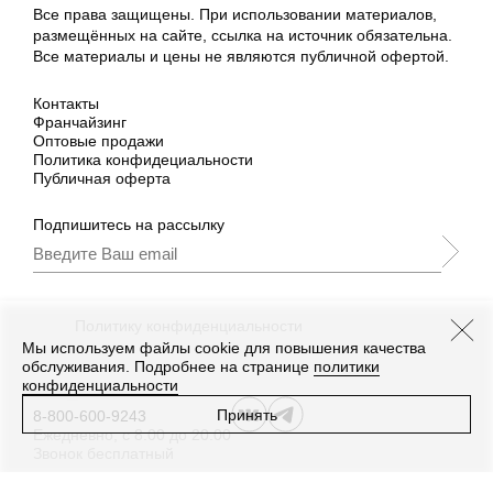
Все права защищены. При использовании материалов,
размещённых на сайте, ссылка на источник обязательна.
Все материалы и цены не являются публичной офертой.
Контакты
Франчайзинг
Оптовые продажи
Политика конфидециальности
Публичная оферта
Подпишитесь на рассылку
Подписываясь, Вы принимаете
нашу
Политику конфиденциальности
и Условия
промоакции.
Мы используем файлы cookie для повышения качества
обслуживания. Подробнее на странице
политики
конфиденциальности
Принять
8-800-600-9243
Ежедневно, с 8:00 до 20:00
Звонок бесплатный