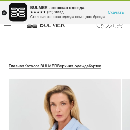
Подели оплату на 4
BULMER - женская одежда
Для покупок от 300 ₽ до 30,000 ₽
ⓘ
платежа
Скачать
☆☆☆☆☆
★★★★★
(25) звезд
Стильная женская одежда немецкого бренда
Главная
Каталог BULMER
Верхняя одежда
Куртки