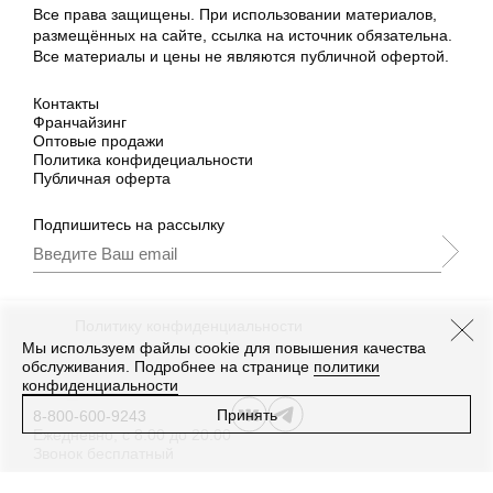
Все права защищены. При использовании материалов,
размещённых на сайте, ссылка на источник обязательна.
Все материалы и цены не являются публичной офертой.
Контакты
Франчайзинг
Оптовые продажи
Политика конфидециальности
Публичная оферта
Подпишитесь на рассылку
Подписываясь, Вы принимаете
нашу
Политику конфиденциальности
и Условия
промоакции.
Мы используем файлы cookie для повышения качества
обслуживания. Подробнее на странице
политики
конфиденциальности
Принять
8-800-600-9243
Ежедневно, с 8:00 до 20:00
Звонок бесплатный