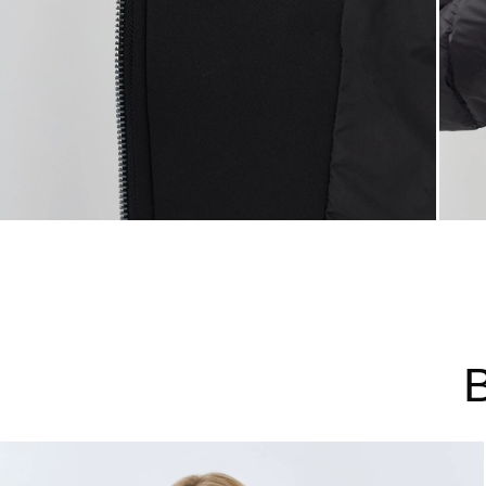
44
46
48
Не уверены в правильном 
Напишите нам или позвони