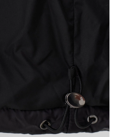
Более п
заказа:
Банк
Поде