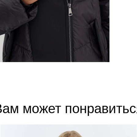
52
102-106
84-88
110-1
54
106-110
88-92
114-1
56
110-114
92-96
118-1
выборе размера?
те, и мы вам поможем.
Вам может понравитьс