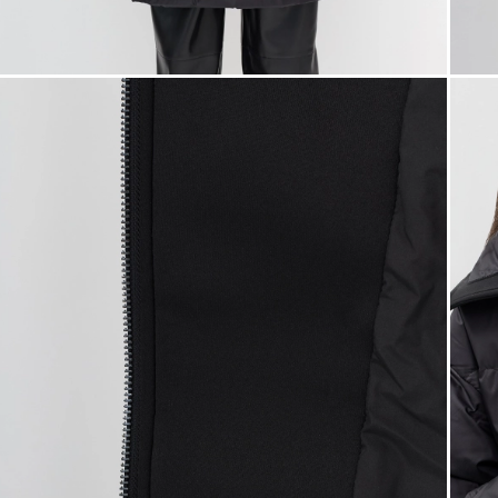
Таблица
Общая таблица разме
Размер производителя
Рос
32
34
36
38
40
42