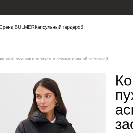
Бренд BULMER
Капсульный гардероб
ванный пуховик с запахом и асимметричной застежкой
Ко
пу
ас
за