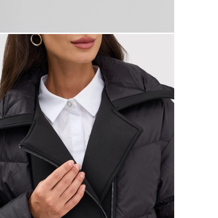
 размеров
ров показывает нашу стандартную размерную линей
сийский размер
Обхват груди (см)
Обхват талии, в см
Обхват бед
40
78-82
60-64
86-9
42
82-86
64-68
90-9
44
86-90
68-72
94-9
46
90-94
72-76
98-10
48
94-98
76-80
102-1
50
98-102
80-84
106-1