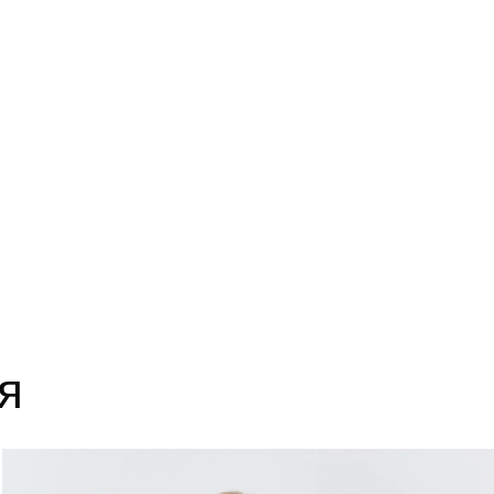
14
63
18
63
22
63
я