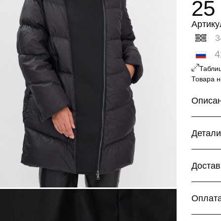
25
Артику
3
4
Табли
Товара н
Описа
Пуховик 
Спущенно
Детал
и листоч
Натураль
Состав:
Достав
Курь
Дост
Оплат
Дост
Бесплатн
Для ваш