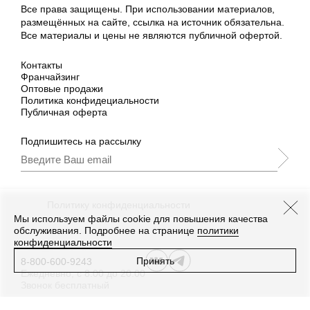
Все права защищены. При использовании материалов,
размещённых на сайте, ссылка на источник обязательна.
Все материалы и цены не являются публичной офертой.
Контакты
Франчайзинг
Оптовые продажи
Политика конфидециальности
Публичная оферта
Подпишитесь на рассылку
Подписываясь, Вы принимаете
нашу
Политику конфиденциальности
и Условия
промоакции.
Мы используем файлы cookie для повышения качества
обслуживания. Подробнее на странице
политики
конфиденциальности
Принять
8-800-600-9243
Ежедневно, с 8:00 до 20:00
Звонок бесплатный