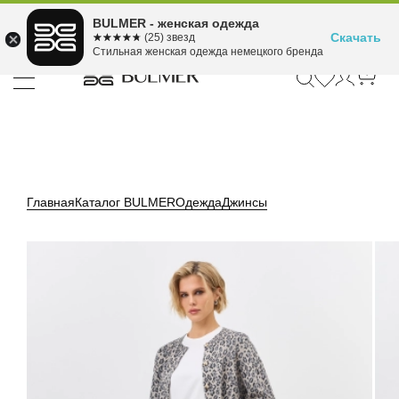
Подели оплату на 4
BULMER - женская одежда
Для покупок от 300 ₽ до 30,000 ₽
ⓘ
платежа
Скачать
☆☆☆☆☆
★★★★★
(25) звезд
Стильная женская одежда немецкого бренда
Главная
Каталог BULMER
Одежда
Джинсы