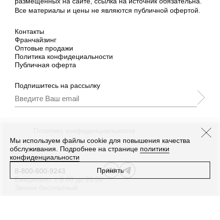
размещённых на сайте, ссылка на источник обязательна.
Все материалы и цены не являются публичной офертой.
Контакты
Франчайзинг
Оптовые продажи
Политика конфидециальности
Публичная оферта
Подпишитесь на рассылку
Подписываясь, Вы принимаете
нашу
Политику конфиденциальности
и Условия
промоакции.
Мы используем файлы cookie для повышения качества
обслуживания. Подробнее на странице
политики
конфиденциальности
Принять
8-800-600-9243
Ежедневно, с 8:00 до 20:00
Звонок бесплатный
Дизайн
,
разработка сайта
—
Текарт
.