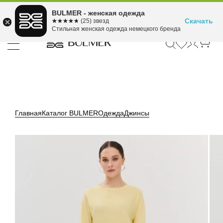
Подели оплату на 4
BULMER - женская одежда
Для покупок от 300 ₽ до 30,000 ₽
ⓘ
платежа
Скачать
☆☆☆☆☆
★★★★★
(25) звезд
Стильная женская одежда немецкого бренда
Главная
Каталог BULMER
Одежда
Джинсы