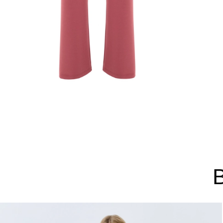
44
46
48
Не уверены в правильном 
Напишите нам или позвони