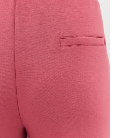
Рекоменд
Стирать 
наизнанк
тканей. 