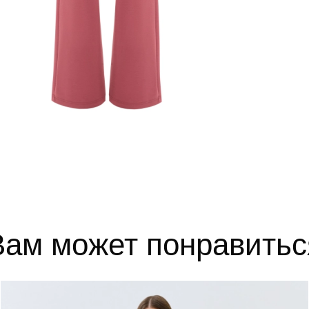
52
102-106
84-88
110-1
54
106-110
88-92
114-1
56
110-114
92-96
118-1
выборе размера?
те, и мы вам поможем.
Вам может понравитьс