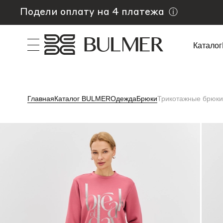
Подели оплату на 4 платежа
ⓘ
Каталог
Главная
Каталог BULMER
Одежда
Брюки
Трикотажные брюки