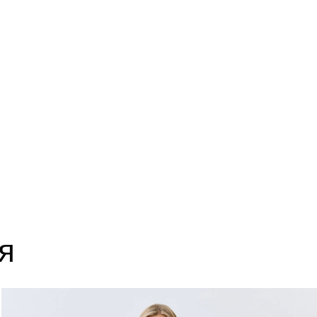
14
63
18
63
22
63
я