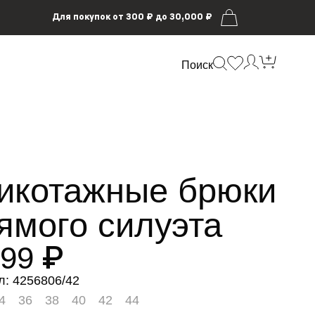
Для покупок от 300 ₽ до 30,000 ₽
Поиск
икотажные брюки
ямого силуэта
599 ₽
л: 4256806/42
4
36
38
40
42
44