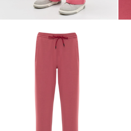
Таблица
Общая таблица разме
Размер производителя
Рос
32
34
36
38
40
42