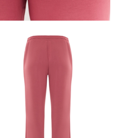
 размеров
ров показывает нашу стандартную размерную линей
сийский размер
Обхват груди (см)
Обхват талии, в см
Обхват бед
40
78-82
60-64
86-9
42
82-86
64-68
90-9
44
86-90
68-72
94-9
46
90-94
72-76
98-10
48
94-98
76-80
102-1
50
98-102
80-84
106-1