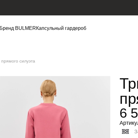
Бренд BULMER
Капсульный гардероб
 прямого силуэта
Тр
пр
6 
Артику
3