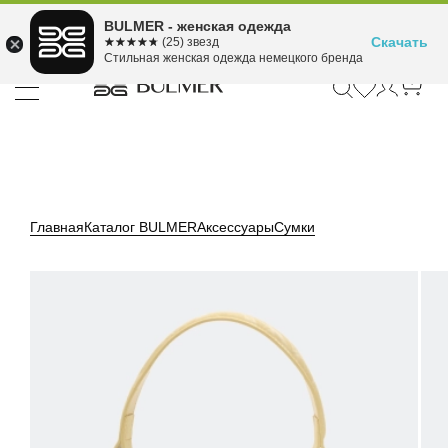
Подели оплату на 4
BULMER - женская одежда
Для покупок от 300 ₽ до 30,000 ₽
ⓘ
платежа
Скачать
☆☆☆☆☆
★★★★★
(25) звезд
Стильная женская одежда немецкого бренда
Главная
Каталог BULMER
Аксессуары
Сумки