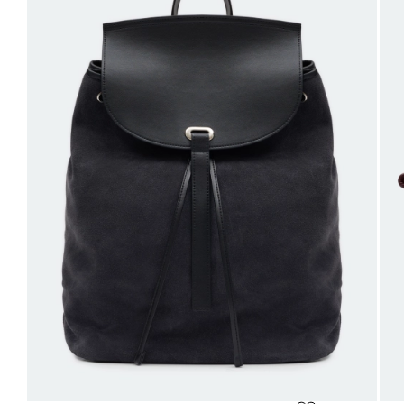
42
50
98-102
80-84
106-110
63
44
52
102-106
84-88
110-114
63
46
54
106-110
88-92
114-118
63
48
56
110-114
92-96
118-122
63
Не уверены в правильном выборе размера?
Напишите нам или позвоните, и мы вам поможем.