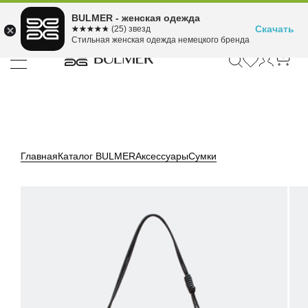
Подели оплату на 4
BULMER - женская одежда
Для покупок от 300 ₽ до 30,000 ₽
ⓘ
платежа
Скачать
☆☆☆☆☆
★★★★★
(25) звезд
Стильная женская одежда немецкого бренда
Главная
Каталог BULMER
Аксессуары
Сумки