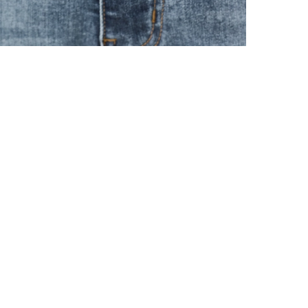
 размеров
ров показывает нашу стандартную размерную линей
сийский размер
Обхват груди (см)
Обхват талии, в см
Обхват бед
40
78-82
60-64
86-9
42
82-86
64-68
90-9
44
86-90
68-72
94-9
46
90-94
72-76
98-10
48
94-98
76-80
102-1
50
98-102
80-84
106-1