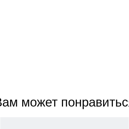
52
102-106
84-88
110-1
54
106-110
88-92
114-1
56
110-114
92-96
118-1
выборе размера?
те, и мы вам поможем.
Вам может понравитьс