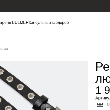
Бренд BULMER
Капсульный гардероб
рсами
Ре
лю
1 
Артику