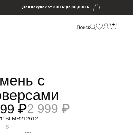
Для покупок от 300 ₽ до 30,000 ₽
Поиск
мень с
версами
999 ₽
2 999 ₽
л: BLMR212612
M
S