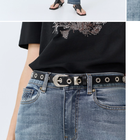
Таблица
Общая таблица разме
Размер производителя
Рос
32
34
36
38
40
42