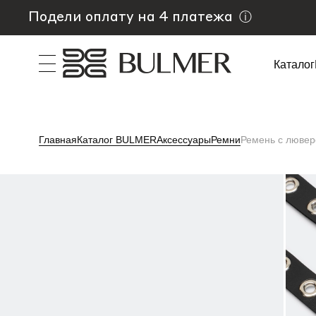
Подели оплату на 4 платежа
ⓘ
Каталог
Главная
Каталог BULMER
Аксессуары
Ремни
Ремень с люве