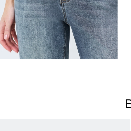
44
46
48
Не уверены в правильном 
Напишите нам или позвони