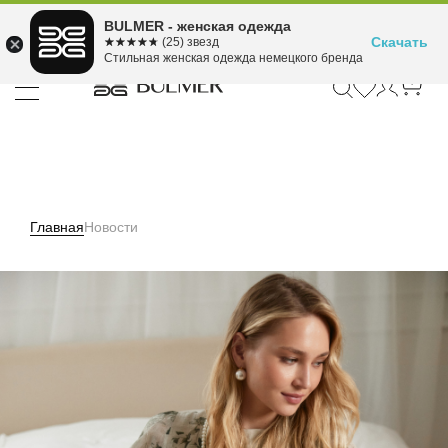
Подели оплату на 4
BULMER - женская одежда
Для покупок от 300 ₽ до 30,000 ₽
ⓘ
платежа
Скачать
☆☆☆☆☆
★★★★★
(25) звезд
Стильная женская одежда немецкого бренда
Главная
Новости